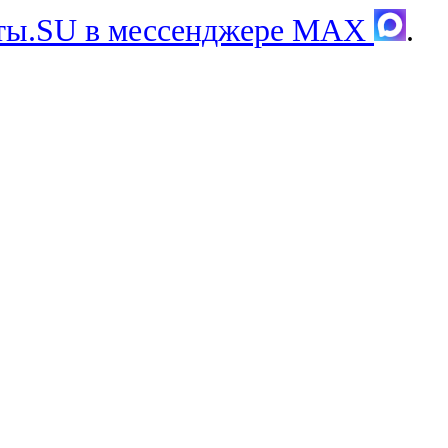
хты.SU в мессенджере MAX
.