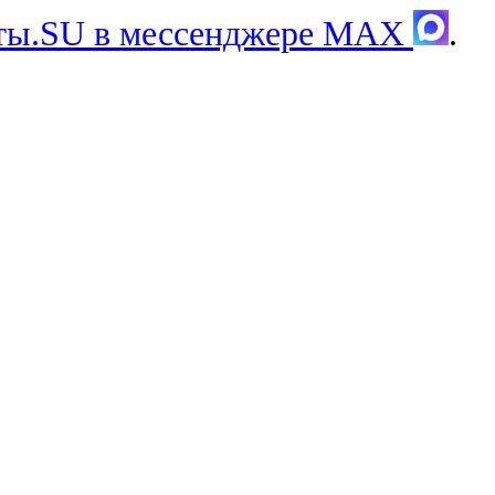
хты.SU в мессенджере MAX
.