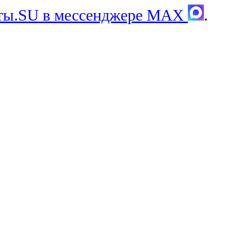
хты.SU в мессенджере MAX
.