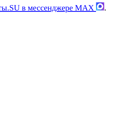
хты.SU в мессенджере MAX
.