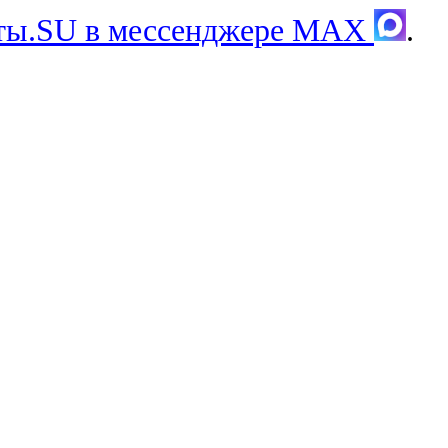
хты.SU в мессенджере MAX
.