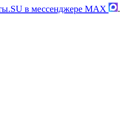
хты.SU в мессенджере MAX
.