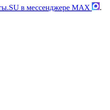
хты.SU в мессенджере MAX
.