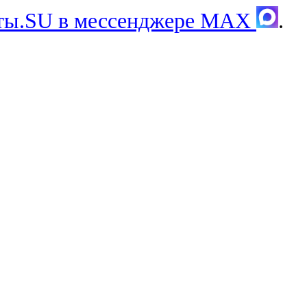
хты.SU в мессенджере MAX
.